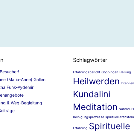
en
Schlagwörter
 Besucher!
Erfahrungsbericht
Göppingen
Heilung
Heilwerden
nne (Maria-Anne) Gallen
Intervie
tha Funk-Aydemir
Kundalini
enangebote
ung & Weg-Begleitung
Meditation
Nahtod-E
Beiträge
Reinigungsprozesse
spirituell-transfor
Spirituelle
Erfahrung